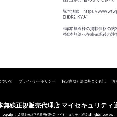
塚本無線 https://www.wtw.jp/
EHDR219YJ/
※塚本無線様の掲載価格の約2
※塚本無線へ在庫確認後の注
について
プライバシーポリシー
特定商取引法に基づく表記
お
本無線正規販売代理店 マイセキュリティ
copyright (c) 塚本無線正規販売代理店 マイセキュリティ通販 all rights reserved.